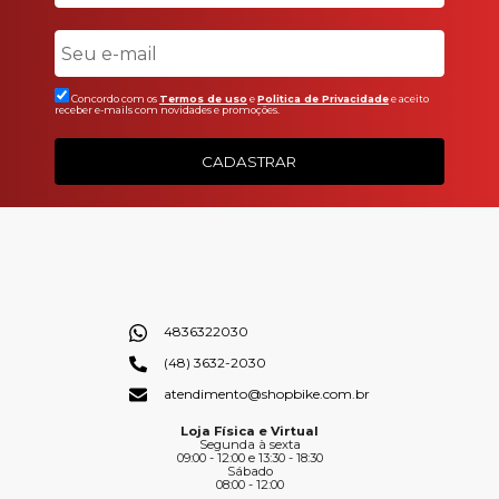
Concordo com os
Termos de uso
e
Politica de Privacidade
e aceito
receber e-mails com novidades e promoções.
CADASTRAR
4836322030
(48) 3632-2030
atendimento@shopbike.com.br
Loja Física e Virtual
Segunda à sexta
09:00 - 12:00 e 13:30 - 18:30
Sábado
08:00 - 12:00