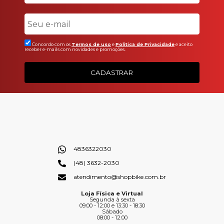
Concordo com os
Termos de uso
e
Politica de Privacidade
e aceito
receber e-mails com novidades e promoções.
CADASTRAR
4836322030
(48) 3632-2030
atendimento@shopbike.com.br
Loja Física e Virtual
Segunda à sexta
09:00 - 12:00 e 13:30 - 18:30
Sábado
08:00 - 12:00