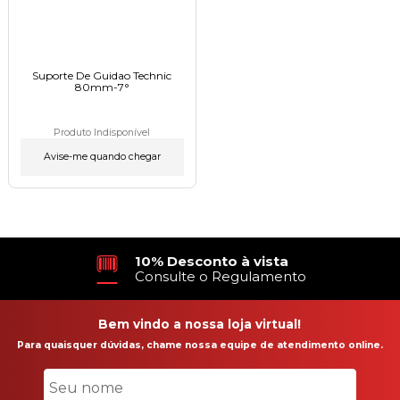
Suporte De Guidao Technic
80mm-7°ㅤㅤㅤㅤㅤㅤㅤㅤㅤㅤㅤㅤㅤㅤㅤㅤㅤ
Produto Indisponível
Avise-me quando chegar
10% Desconto à vista
Consulte o Regulamento
Bem vindo a nossa loja virtual!
Para quaisquer dúvidas, chame nossa equipe de atendimento online.