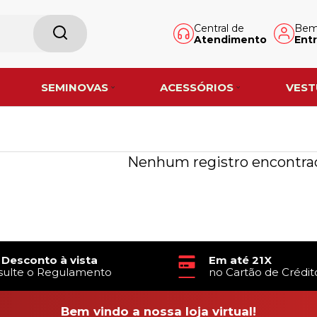
Central de
Bem-
Atendimento
Entr
SEMINOVAS
ACESSÓRIOS
VEST
Nenhum registro encontra
 Desconto à vista
Em até 21X
sulte o Regulamento
no Cartão de Crédit
Bem vindo a nossa loja virtual!