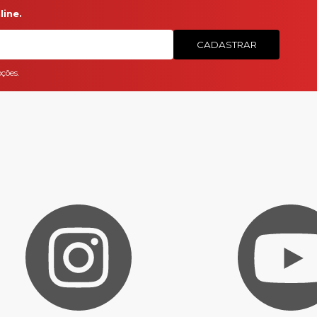
ine.
CADASTRAR
ções.