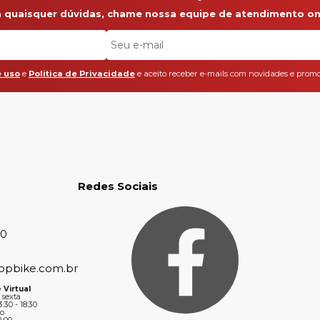
a quaisquer dúvidas, chame nossa equipe de atendimento onl
 uso
e
Politica de Privacidade
e aceito receber e-mails com novidades e promo
Redes Sociais
30
opbike.com.br
 Virtual
 sexta
3:30 - 18:30
o