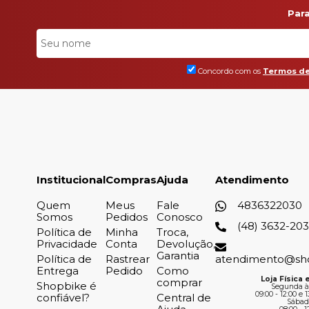
Par
Concordo com os
Termos de
Institucional
Compras
Ajuda
Atendimento
Quem
Meus
Fale
4836322030
Somos
Pedidos
Conosco
(48) 3632-20
Política de
Minha
Troca,
Privacidade
Conta
Devolução,
Garantia
Política de
Rastrear
atendimento@sh
Entrega
Pedido
Como
Loja Física e
comprar
Shopbike é
Segunda à
09:00 - 12:00 e 1
confiável?
Central de
Sábad